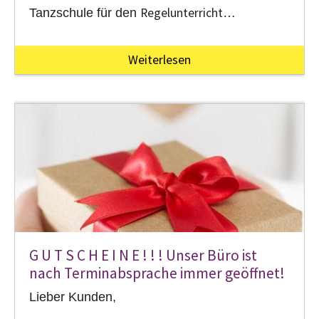
Regelunterricht
Tanzschule für den
…
Weiterlesen
G U T S C H E I N E ! ! ! Unser Büro ist
nach Terminabsprache immer geöffnet!
Lieber Kunden,