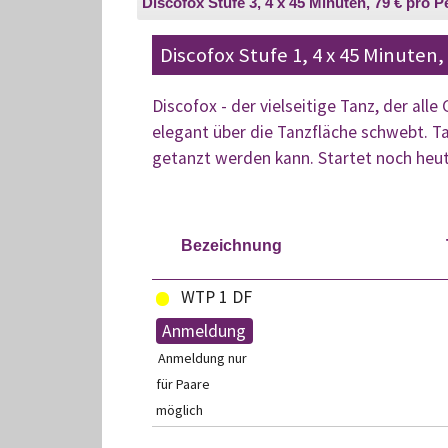
Discofox Stufe 3, 4 x 45 Minuten, 79 € pro 
Discofox Stufe 1, 4 x 45 Minuten,
Discofox - der vielseitige Tanz, der alle
elegant über die Tanzfläche schwebt. Tau
getanzt werden kann. Startet noch heut
Bezeichnung
WTP 1 DF
Anmeldung
Anmeldung nur
für Paare
möglich