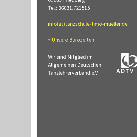
61169 Friedberg
Tel.: 06031.721515
info(at)tanzschule-timo-mueller.de
» Unsere Bürozeiten
Wir sind Mitglied im
Allgemeinen Deutschen
Tanzlehrerverband e.V.