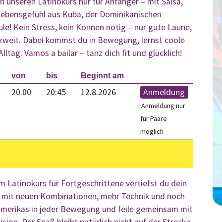
n unseren Latinokurs nur für Anfänger – mit Salsa,
Lebensgefühl aus Kuba, der Dominikanischen
ule! Kein Stress, kein Können nötig – nur gute Laune,
weit. Dabei kommst du in Bewegung, lernst coole
lltag. Vamos a bailar – tanz dich fit und glücklich!
von
bis
Beginnt am
20.00
20:45
12.8.2026
Anmeldung
Anmeldung nur
für Paare
möglich
m Latinokurs für Fortgeschrittene vertiefst du dein
 mit neuen Kombinationen, mehr Technik und noch
namerikas in jeder Bewegung und feile gemeinsam mit
ion. Der Spaß bleibt natürlich nicht auf der Strecke