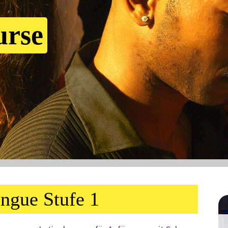
urse
ngue Stufe 1