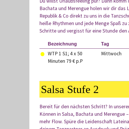
Du willst Urlaubsfeeling pur? Dann komm i
Bachata und Merengue holen wir dir das 
Republik & Co direkt zu uns in die Tanzsch
heiße Rhythmen und jede Menge Spaß zu z
Schritte und vergisst für eine Stunde den A
Bezeichnung
Tag
WTP 1 S1; 4 x 50
Mittwoch
Minuten 79 € p.P
Salsa Stufe 2
Bereit für den nächsten Schritt? In unsere
Können in Salsa, Bachata und Merengue –
mehr Flow. Spüre die Leidenschaft Latei
deinem Tanzpartner an Ausdruck und Präzis