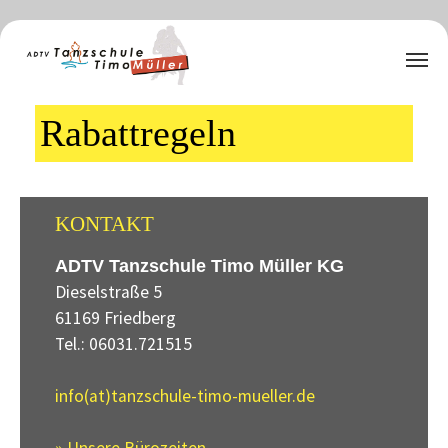
Zum Hauptinhalt springen
Rabattregeln
KONTAKT
ADTV Tanzschule Timo Müller KG
Dieselstraße 5
61169 Friedberg
Tel.: 06031.721515
info(at)tanzschule-timo-mueller.de