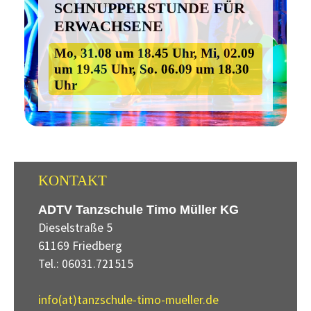
SCHNUPPERSTUNDE FÜR
ERWACHSENE
Mo, 31.08 um 18.45 Uhr, Mi, 02.09
um 19.45 Uhr, So. 06.09 um 18.30
Uhr
KONTAKT
ADTV Tanzschule Timo Müller KG
Dieselstraße 5
61169 Friedberg
Tel.: 06031.721515
info(at)tanzschule-timo-mueller.de